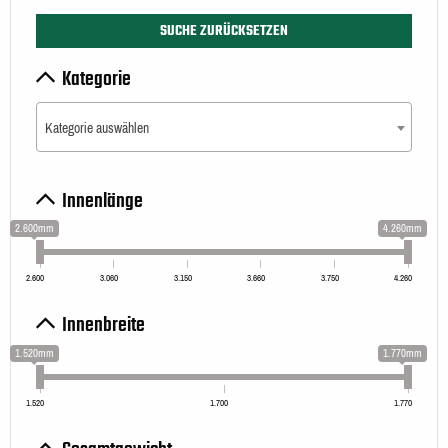
SUCHE ZURÜCKSETZEN
Kategorie
Kategorie auswählen
Innenlänge
2.600mm
4.260mm
2.600
3.060
3.150
3.660
3.750
4.260
Innenbreite
1.520mm
1.770mm
1.520
1.700
1.770