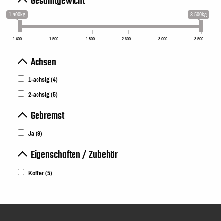
Gesamtgewicht
1.400kg
3.500kg
1.400
1.500
1.800
2.600
3.000
3.500
Achsen
1-achsig
(4)
2-achsig
(5)
Gebremst
Ja
(9)
Eigenschaften / Zubehör
Koffer
(5)