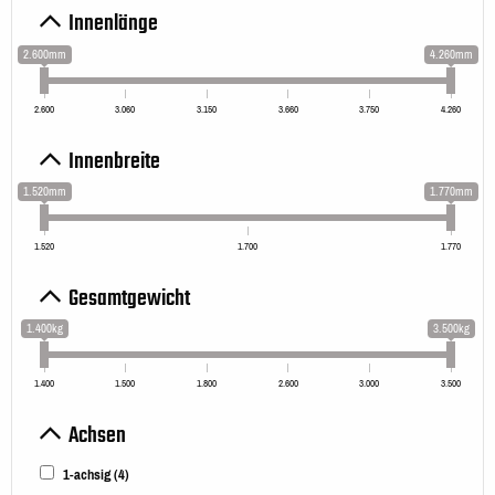
Innenlänge
2.600mm
4.260mm
2.600
3.060
3.150
3.660
3.750
4.260
Innenbreite
1.520mm
1.770mm
1.520
1.700
1.770
Gesamtgewicht
1.400kg
3.500kg
1.400
1.500
1.800
2.600
3.000
3.500
Achsen
1-achsig
(4)