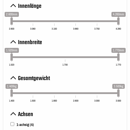
Innenlänge
2.600mm
4.260mm
2.600
3.060
3.150
3.660
3.750
4.260
Innenbreite
1.520mm
1.770mm
1.520
1.700
1.770
Gesamtgewicht
1.400kg
3.500kg
1.400
1.500
1.800
2.600
3.000
3.500
Achsen
1-achsig
(4)