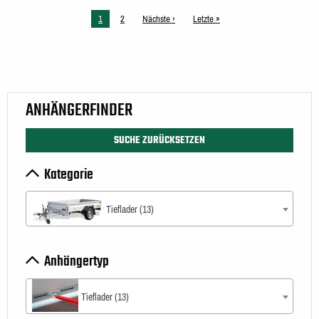
Aktuelle
1
Seite
2
Nächste
Nächste ›
Letzte
Letzte »
Seite
Seite
Seite
ANHÄNGERFINDER
SUCHE ZURÜCKSETZEN
Kategorie
Tieflader (13)
Anhängertyp
Tieflader (13)