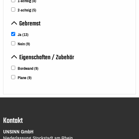
1-achsig
(8)
2-achsig
(5)
Gebremst
Ja
(13)
Nein
(9)
Eigenschaften / Zubehör
Bordwand
(9)
Plane
(9)
Kontakt
UNSINN GmbH
Niederlassung Stockstadt am Rhein