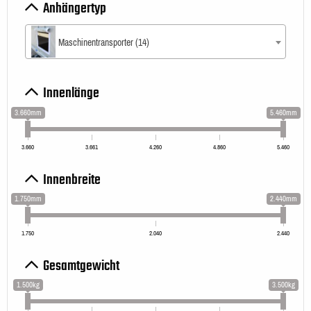
Anhängertyp
Maschinentransporter (14)
Innenlänge
3.660mm
5.460mm
3.660
3.661
4.260
4.860
5.460
Innenbreite
1.750mm
2.440mm
1.750
2.040
2.440
Gesamtgewicht
1.500kg
3.500kg